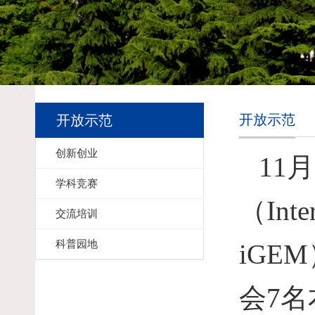
开放示范
开放示范
创新创业
11
月
学科竞赛
（
Inte
交流培训
科普园地
iGEM
会
7
名