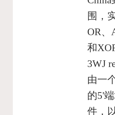
围，
OR
、
和
XO
3WJ re
由一
的
5'
端
件，