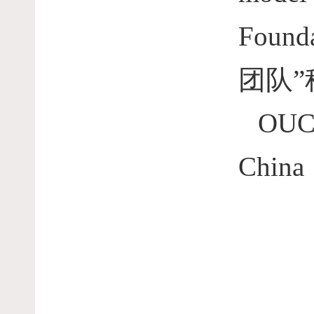
Founda
团队”
OUC-
China