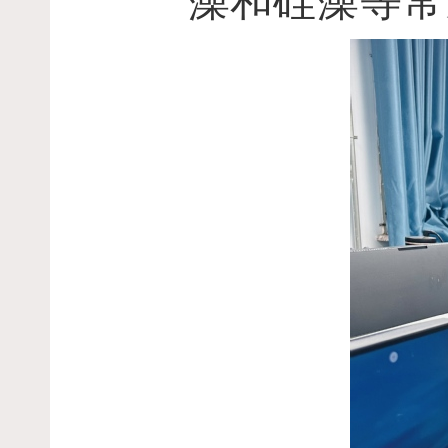
藻和硅藻等常