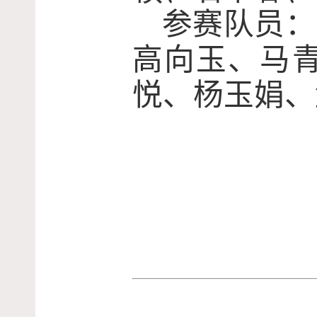
参赛队员：
高向玉、马
悦、杨玉娟、