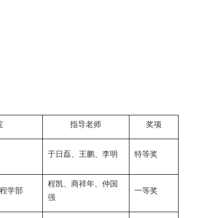
院
指导老师
奖项
于日磊、王鹏、李明
特等奖
程凯、商祥年、仲国
程学部
一等奖
强