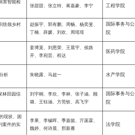
病害智能检
工程学院
张甜甜、张立特、蒋嘉豪、李宁
国际事务与公
织统领乡村
赵振宇、郭有鹏、周畅、杨奕斐、
丁楠、薛媛、刘欢、周瑶瑶
院
姜博茏、刘恩荣、王晨宇、侯路
医药学院
开、李宛芸、程达
水产学院
分析
朱晓露、马超一
国际事务与公
家林田园综
刘宇桐、李欣、李林、张子涵、顾
璐、王钰涵、方莞钦、高飞宇
院
的现状、困
李果、李铖晖、季嘉懿、亓菡霖、
法学院
判案件的实
魏婷、何诗晨、邢新雁