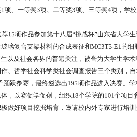
奖
1
项、一等奖
3
项、二等奖
3
项、三等奖
4
项，学校
推荐
15
项作品参加第十八届“挑战杯”山东省大学
性玻璃复合支架材料的合成表征和
MC3T3-E1
的细
师生以及社会各界的普遍关注，被誉为大学生学术
制作、哲学社会科学类社会调查报告三个类别，自
子踊跃参赛，最终遴选出
195
项作品进入决赛。学
载体，以赛促学促创，组织
18
个学院的
101
个项目
积极做好项目挖掘培育，邀请校内外专家进行培训