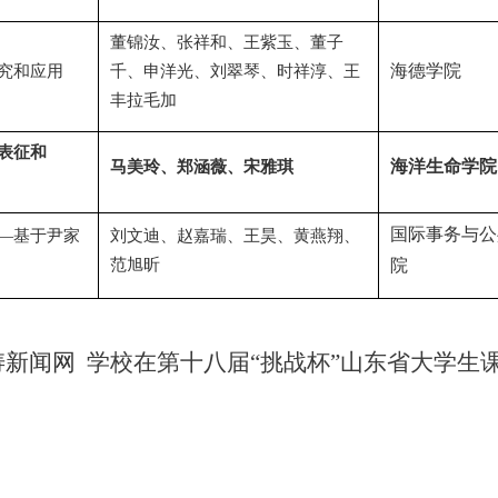
董锦汝、张祥和、王紫玉、董子
海德学院
究和应用
千、申洋光、刘翠琴、时祥淳、王
丰拉毛加
表征和
海洋生命学院
马美玲、郑涵薇、宋雅琪
国际事务与公
—基于尹家
刘文迪、赵嘉瑞、王昊、黄燕翔、
范旭昕
院
涛新闻网
学校在第十八届“挑战杯”山东省大学生