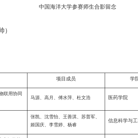
中国海洋大学参赛师生合影留念
帅）
项目成员
学
物联用协同
医药学院
马源、高月、傅水萍、杜文浩
张凯、沈雪怡、王善淇、苏普军、
信息科学与工
姬国庆、李雪婷、杨睿