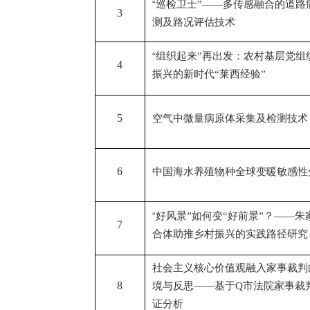
“
巡检卫士”——多传感融合的道路
3
测及路况评估技术
“
组织起来”再出发：农村基层党组
4
振兴的新时代“莱西经验”
5
空气中微量病原体采集及检测技术
6
中国海水养殖物种全球变暖敏感性
“
好风景”如何变“好前景”？——朱
7
合体助推乡村振兴的实践路径研究
社会主义核心价值观融入家事裁判
8
境与反思——基于
Q
市法院家事裁
证分析