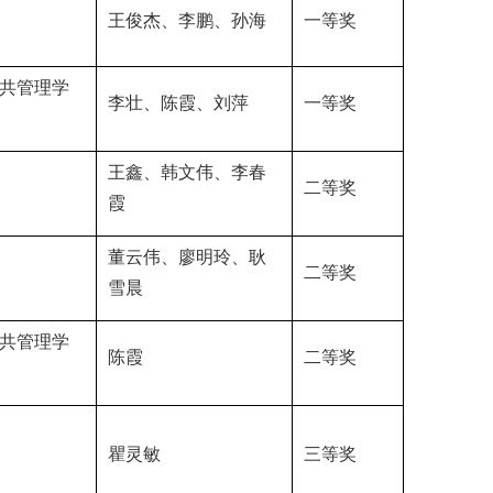
王俊杰、李鹏、孙海
一等奖
共管理学
李壮、陈霞、刘萍
一等奖
王鑫、韩文伟、李春
二等奖
霞
董云伟、廖明玲、耿
二等奖
雪晨
共管理学
陈霞
二等奖
瞿灵敏
三等奖