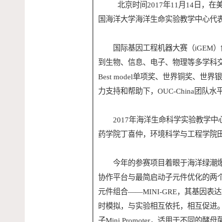
北京时间
2017
年
11
月
14
日，在
国海洋大学海洋生命实验教学中心代
国际基因工程机器大赛（
iGEM
）
到生物、信息、电子、物理等多学科
Best model
单项奖、世界铜奖、世界银
力支持和帮助下，
OUC-China
团队水
2017
年海洋生命科学实验教学中
药学院丁喜仲，环境科学与工程学院
今年的参赛项目着眼于海洋绿潮爆发
协作平台与最简启动子元件优化的两
元件组合——
MINI-GRE
，其基因表达
时模拟，与实验相互依托，相互促进
子
Mini Promoter
，适用于不同的酵母